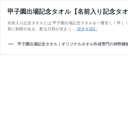
甲子園出場記念タオル【名前入り記念タ
名前入り記念タオルとは 甲子園出場記念タオルを一番安く！早く
甲
算に制限がある、配る日程が決まっ …
続きを読む
子
園
甲子園出場記念タオル｜オリジナルタオル作成専門の神野織
出
場
記
念
タ
オ
ル
【名
前
入
り
記
念
タ