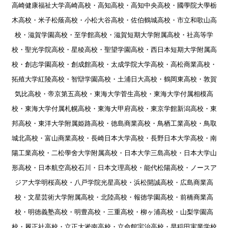
高崎健康福祉大学高崎高校・高知高校・高知中央高校・國學院大學栃
木高校・米子松蔭高校・小松大谷高校・佐伯鶴城高校・市立和歌山高
校・滋賀学園高校・至学館高校・滋賀短期大学附属高校・社高等学
校・聖光学院高校・星稜高校・聖望学園高校・西日本短期大学附属高
校・創志学園高校・創成館高校・太成学院大学高校・高松商業高校・
拓殖大学紅陵高校・智辯学園高校・土浦日大高校・鶴岡東高校・敦賀
気比高校・帝京第五高校・東海大学菅生高校・東海大学付属相模高
校・東海大学付属札幌高校・東海大甲府高校・東京学館新潟高校・東
邦高校・東洋大学附属姫路高校・徳島商業高校・鳥栖工業高校・鳥取
城北高校・富山商業高校・長崎日本大学高校・長野日本大学高校・南
陽工業高校・二松學舍大学附属高校・日本大学三島高校・日本大学山
形高校・日本航空高校石川・日本文理高校・能代松陽高校・ノースア
ジア大学明桜高校・八戸学院光星高校・浜松開誠高校・広島商業高
校・文星芸術大学附属高校・北陸高校・報徳学園高校・前橋商業高
校・明徳義塾高校・明豊高校・三重高校・柳ヶ浦高校・山梨学園高
校・履正社高校・立正大淞南高校・立命館宇治高校・早稲田実業学校