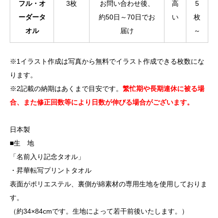
フル・オ
3枚
お問い合わせ後、
高
5
ーダータ
約50日～70日でお
い
枚
オル
届け
～
※1イラスト作成は写真から無料でイラスト作成できる枚数にな
ります。
※2記載の納期はあくまで目安です。
繁忙期や長期連休に被る場
合、また修正回数等により日数が伸びる場合がございます。
日本製
■生 地
「名前入り記念タオル」
・昇華転写プリントタオル
表面がポリエステル、裏側が綿素材の専用生地を使用しておりま
す。
（約34×84cmです。生地によって若干前後いたします。）