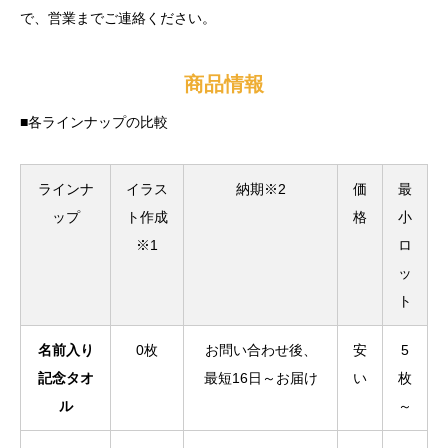
で、営業までご連絡ください。
商品情報
■各ラインナップの比較
ラインナ
イラス
納期※2
価
最
ップ
ト作成
格
小
※1
ロ
ッ
ト
名前入り
0枚
お問い合わせ後、
安
5
記念タオ
最短16日～お届け
い
枚
ル
～