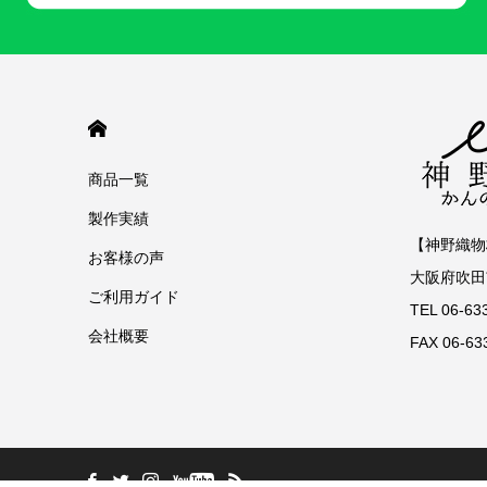
HOME
商品一覧
製作実績
【神野織物
お客様の声
大阪府吹田市
ご利用ガイド
TEL 06-6
会社概要
FAX 06-63