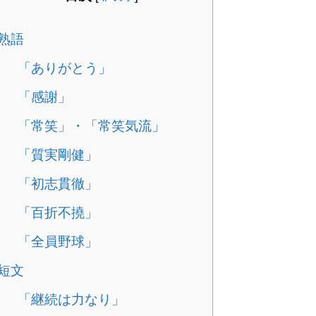
熟語
「ありがとう」
「感謝」
「常笑」・「常笑気流」
「質実剛健」
「初志貫徹」
「百折不撓」
「全員野球」
短文
「継続は力なり」