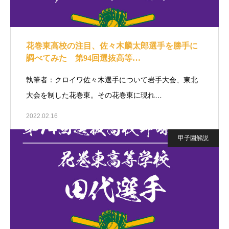
花巻東高校の注目、佐々木麟太郎選手を勝手に
調べてみた 第94回選抜高等…
執筆者：クロイワ佐々木選手について岩手大会、東北
大会を制した花巻東。その花巻東に現れ…
2022.02.16
甲子園解説