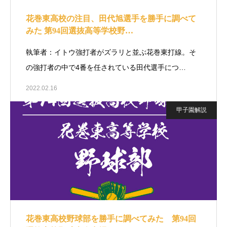
花巻東高校の注目、田代旭選手を勝手に調べて
みた 第94回選抜高等学校野…
執筆者：イトウ強打者がズラリと並ぶ花巻東打線。そ
の強打者の中で4番を任されている田代選手につ…
2022.02.16
甲子園解説
花巻東高校野球部を勝手に調べてみた 第94回