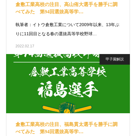
倉敷工業高校の注目、高山侑大選手を勝手に調
べてみた 第94回選抜高等学…
執筆者：イトウ倉敷工業について2009年以来、13年ぶ
りに11回目となる春の選抜高等学校野球…
2022.02.17
甲子園解説
倉敷工業高校の注目、福島貫太選手を勝手に調
べてみた 第94回選抜高等学…