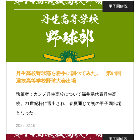
甲子園解説
丹生高校野球部を勝手に調べてみた。 第94回
選抜高等学校野球大会出場
執筆者：カンノ丹生高校について福井県代表丹生高
校。21世紀枠に選出され、春夏通じて初の甲子園出場
となった…
2022.02.16
甲子園解説