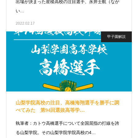
出場が決まった星稜高校の注目選手、永井士航（なが
い…
2022.02.17
甲子園解説
山梨学院高校の注目、高橋海翔選手を勝手に調
べてみた 第94回選抜高等学…
執筆者：カトウ高橋選手について全国屈指の打線を誇
る山梨学院。その山梨学院学院高校の4…