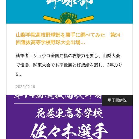
山梨学院高校野球部を勝手に調べてみた 第94
回選抜高等学校野球大会出場…
執筆者：ショウコ全国屈指の攻撃力を要し、山梨大会
で優勝、関東大会でも準優勝と好成績を残し、2年ぶり
5…
2022.02.16
甲子園解説