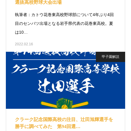
選抜高校野球大会出場
執筆者：カトウ花巻東高校野球部について4年ぶり4回
目のセンバツ出場となる岩手県代表の花巻東高校。夏
は10…
2022.02.16
甲子園解説
クラーク記念国際高校の注目、辻田旭輝選手を
勝手に調べてみた 第94回選…