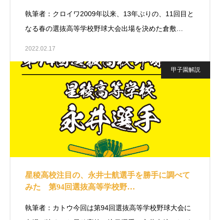
執筆者：クロイワ2009年以来、13年ぶりの、11回目と
なる春の選抜高等学校野球大会出場を決めた倉敷…
2022.02.17
甲子園解説
星稜高校注目の、永井士航選手を勝手に調べて
みた 第94回選抜高等学校野…
執筆者：カトウ今回は第94回選抜高等学校野球大会に